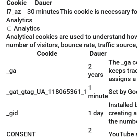
Cookie
Dauer
l7_az
30 minutes
This cookie is necessary fo
Analytics
Analytics
Analytical cookies are used to understand how
number of visitors, bounce rate, traffic source,
Cookie
Dauer
The _ga co
2
_ga
keeps trac
years
assigns a
1
_gat_gtag_UA_118065361_1
Set by Goo
minute
Installed 
_gid
1 day
creating a
the number
2
CONSENT
YouTube s