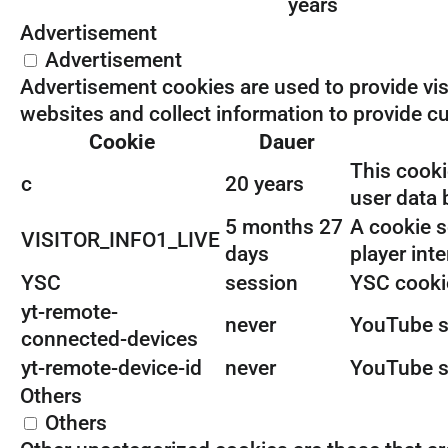
years
Advertisement
Advertisement
Advertisement cookies are used to provide vis
websites and collect information to provide 
Cookie
Dauer
This cooki
c
20 years
user data 
5 months 27
A cookie s
VISITOR_INFO1_LIVE
days
player inte
YSC
session
YSC cookie
yt-remote-
never
YouTube se
connected-devices
yt-remote-device-id
never
YouTube se
Others
Others