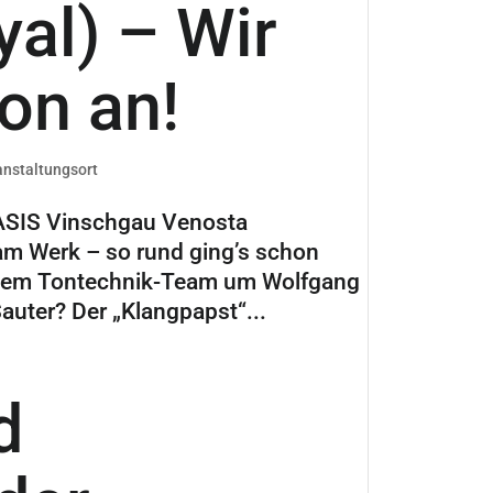
al) – Wir
on an!
anstaltungsort
BASIS Vinschgau Venosta
 Werk – so rund ging’s schon
em dem Tontechnik-Team um Wolfgang
ter? Der „Klangpapst“...
d