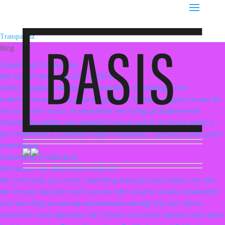
Transparenz
Blog
Coworking, ProWorking
Die Nutzer der BASIS Dorf-Uffizi #3
Siamo orgogliosi del nostro concetto di coworking e non
tratteniamo la nostra gioia al riguardo. Se avete seguito un po' da
vicino i nostri social, le newsletter ed il blog, probabilmente
l'avrete già notato: non vediamo l'ora di aprire le nostre porte a
più ProWorker e CoWorker dopo il lockdown. Tuttavia, a tutti piace
rivendicare…
Coworking, ProWorking
Die Nutzer der BASIS Dorf-Uffizi #2
Wir sind stolz auf unser Coworking-Konzept und halten uns mit
der Freude darüber nicht zurück. Wer unsere Socials, Newsletter
und den Blog ein wenig aufmerksam verfolgt hat, der hat es
sicherlich schon gemerkt: Wir freuen uns schon darauf, nach dem