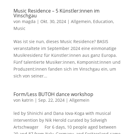
Music Residence – 5 Künstler:innen im
Vinschgau
von
magda
|
Okt. 30, 2024
|
Allgemein
,
Education
,
Music
Was ist sie nun, dieses Music Residence? BASIS
veranstaltete im September 2024 eine einmonatige
Musikresidenz für Künstler:innen aus ganz Europa.
Fünf talentierte Musiker:innen, Komponist:innen und
Produzent:innen fanden sich im Vinschgau ein, um
sich von seiner...
Form/Less BUTOH dance workshop
von
katrin
|
Sep. 22, 2024
|
Allgemein
led by Shinichi and Dana Iova-Koga with musical
intervention by Nik Herold curated by Solveigh
Artschwager For 6 days, 10 people aged between
20 and 87 from Italy, Germany, and Switzerland came