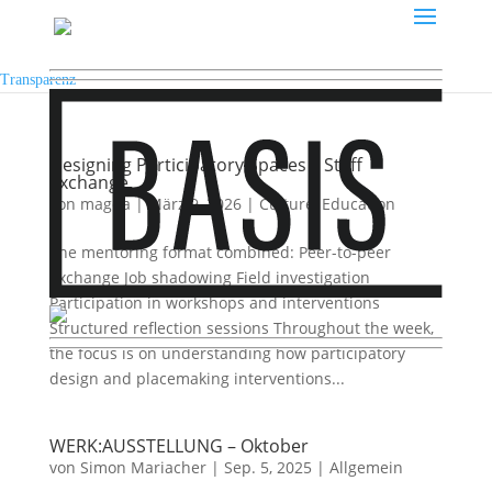
Transparenz
Designing Participatory Spaces – Staff
Exchange
von
magda
|
März 9, 2026
|
Culture
,
Education
The mentoring format combined: Peer-to-peer
exchange Job shadowing Field investigation
Participation in workshops and interventions
Structured reflection sessions Throughout the week,
the focus is on understanding how participatory
design and placemaking interventions...
WERK:AUSSTELLUNG – Oktober
von
Simon Mariacher
|
Sep. 5, 2025
|
Allgemein