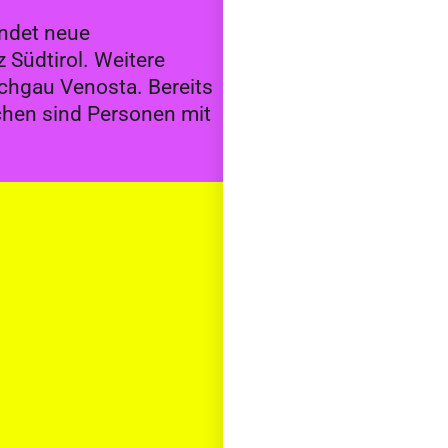
indet neue
Südtirol. Weitere
schgau Venosta. Bereits
chen sind Personen mit