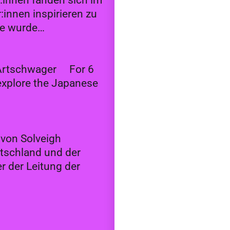
:innen fanden sich im
:innen inspirieren zu
ce wurde…
h Artschwager For 6
explore the Japanese
 von Solveigh
tschland und der
r der Leitung der