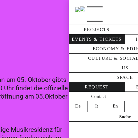
.
PROJECTS
EVENTS & TICKETS
ECONOMY & EDU
CULTURE & SOCIAL
US
SPACE
n am 05. Oktober gibts
hr findet die offizielle
REQUEST
Eröffnung am 05.Oktober
Contact
De
It
En
Suche
ige Musikresidenz für