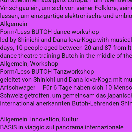
Künstler:innen aus ganz Europa. Fünf talentier
Vinschgau ein, um sich von seiner Folklore, sei
lassen, um einzigartige elektronische und ambi
Allgemein
Form/Less BUTOH dance workshop
led by Shinichi and Dana Iova-Koga with musica
days, 10 people aged between 20 and 87 from It
dance theatre training Butoh in the middle of th
Allgemein, Workshop
Form/Less BUTOH Tanzworkshop
geleitet von Shinichi und Dana Iova-Koga mit mus
Artschwager Für 6 Tage haben sich 10 Mensche
Schweiz getroffen, um gemeinsam das japanisch
international anerkannten Butoh-Lehrenden Shi
Allgemein, Innovation, Kultur
BASIS in viaggio sul panorama internazionale