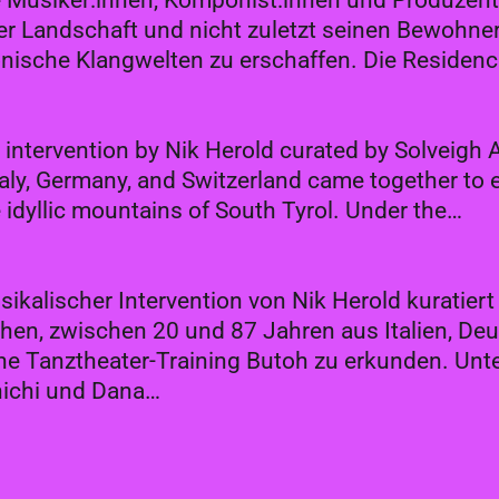
te Musiker:innen, Komponist:innen und Produzent
ner Landschaft und nicht zuletzt seinen Bewohner
onische Klangwelten zu erschaffen. Die Residen
l intervention by Nik Herold curated by Solveig
aly, Germany, and Switzerland came together to 
e idyllic mountains of South Tyrol. Under the…
ikalischer Intervention von Nik Herold kuratiert
n, zwischen 20 und 87 Jahren aus Italien, Deu
e Tanztheater-Training Butoh zu erkunden. Unte
nichi und Dana…