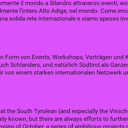
ente il mondo a Silandro attraverso eventi, wo
almente l'intero Alto Adige, nel mondo. Come inn
una solida rete internazionale e siamo spesso inv
n Form von Events, Workshops, Vorträgen und K
h Schlanders, und natürlich Südtirol als Ganzes,
wir von einem starken internationalen Netzwerk 
the South Tyrolean (and especially the Vinschg
ely known, but there are always efforts to furth
ning of October, a series of ambitious projects