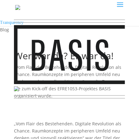
Transparency
Blog
Wer war da? Er war da!
„Vom Flair des Bestehenden. Digitale Revolution als
Chance. Raumkonzepte im peripheren Umfeld neu
denken und sinnvoll reaktivieren“ war die Tagung,
die zum Kick-off des EFRE1053-Projektes BASIS
organisiert wurde.
„Vom Flair des Bestehenden. Digitale Revolution als
Chance.
Raumkonzepte im peripheren Umfeld neu
denken und sinnvoll reaktivieren“ war der Titel der