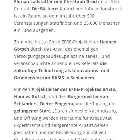
Florian Ladstätter und Christoph Grud
im dritten
Referat:
Die Bäckerei
Kulturbackstube in Innsbruck
ist ein Raum, an dem im Jahr über 500
Veranstaltungen stattfinden und 25.000 Menschen
ein- und ausgehen.
Zum Abschluss führte EFRE-Projektleiter
Hannes
Götsch
durch das Areal des ehemaligen
Versorgungsgebäudes „palazzina servizi“ und
veranschaulichte anhand eines Referats
die
zukünftige Teilnutzung als Innovations- und
Gründerzentrum BASIS in Schlanders
.
Für den
Projektleiter des EFRE-Projektes BASIS,
Hannes Götsch
, und den
Bürgermeister von
Schlanders, Dieter Pinggera
, war die Tagung ein
gelungener Start
. „Durch sinnvolle Nachnutzung
und Öffnung werden Freiräume für Kreativität,
Experimente und zeitgerechte Arbeitsweisen
geschaffen und die Bevölkerung zur aktiven
Gestaltung ihres Lebens- und Wirtschaftsraums