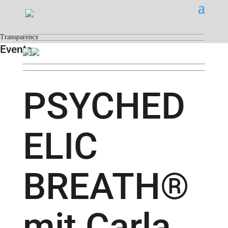
Transparency
Events
PSYCHED
ELIC
BREATH®
mit Carla