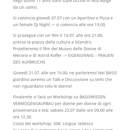
negli ultimi 11 anni sono state uccise in Alto Adige
da un uomo.
Si comincia giovedì 07.07 con un Aperitivo e Pizza e
un female DJ Night -> si comincia alle ore 19.00.
Si prosegue con un film il 14.07, alle ore 21.00,
presso la piazza della cultura a SIlandro.
Proietteremo il film del Museo delle Donne di
Merano e di Astrid Kofler -> EIGENSINNIG – FRAUEN
DES AUFBRUCHS
Giovedì 21.07, alle ore 19.00, ne parleremo! Nel BASIS
giardino avremo un Talk e Discussione su temi che
non riguardano solo le donne!
Finalemte si fará un Workshop su BASISWISSEN
VERMÖGENSAUFBAU per donne per donne di ogni
provenienza e età; sabato 23.07 dalle ore 09.00 alle
ore 12.30.
Costo del workshop: 50€; Lingua: tedesco