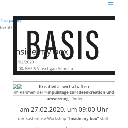
Transparency
Events
Inside my box
27/02/2020
09:00, BASIS Vinschgau Venosta
Kreativität wirtschaften
Im Rahmen der
“Impulstage zur Ideenkreation und
-umsetzung”
findet
am 27.02.2020, um 09:00 Uhr
der kostenlose Workshop
“Inside my box”
statt.