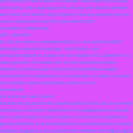
leicht positiv in die Zukunft zu schauen. Alles dreht sich um das
Coronavirus, die Ausgangssperre und was wohl danach kommen
wird. Wird sich wirklich ALLES ändern? Und was bedeutet das für
unsere Gesellschaft und für unsere Wirtschaft?…
Coronakrise, Networking
IATZ zåmhelfn!
Als Teil des Vereins CoworkationALPS e.V., bei welchem BASIS
Vinschgau Venosta Gründungs-, Ausichtsrat-, und
Vorstandsmitglied ist, haben wir die Initiative "IATZ zåmhelfn" ins
Leben gerufen. Es handelt sich um eine kostenlose Online-
Plattform, um die von der Corona-Krise betroffenen lokalen
Unternehmen im Alpenraum zu unterstützen. In Zeiten, in denen
sich einzelne Länder abschotten, setzen wir ein…
Coronakrise
Die Ruhe nach dem Sturm?
Rückbesinnung auf die Wir-Gesellschaft Die Krise, die unsere Welt
momentan erschüttert, beeinflusst in nie dagewesenem Ausmaß
einen jeden Bereich unseres Lebens. Es herrscht ein politischer,
gesellschaftlicher und wirtschaftlicher Ausnahmezustand. Soziale
Isolation, langsame und unzureichende Reaktion der Regierungen