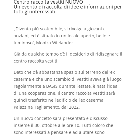
Centro raccolta vestiti NUOVO
Un evento di raccolta di idee e informazioni per
tutti gli interessati.
„Diventa più sostenibile, si rivolge a giovani e
anziani, ed è situato in un locale aperto, bello e
luminoso“, Monika Wielander
Già da qualche tempo c’è il desiderio di ridisegnare il
centro raccolta vestiti.
Dato che c’è abbastanza spazio sul terreno dell‘ex
caserma e che uno scambio di vestiti aveva già luogo
regolarmente a BASIS durante l’estate, è nata l’idea
di una cooperazione. Il centro raccolta vestiti sarà
quindi trasferito nell’edificio dell’ex caserma,
Palazzina Tagliamento, dal 2022.
Un nuovo concetto sarà presentato e discusso
insieme il 30. ottobre alle ore 10. Tutti coloro che
sono interessati a pensare e ad aiutare sono