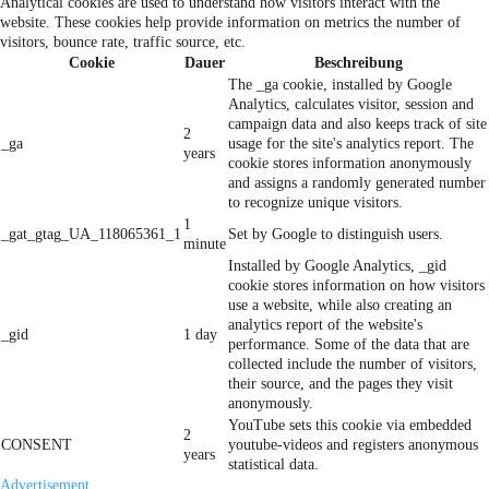
Analytical cookies are used to understand how visitors interact with the
website. These cookies help provide information on metrics the number of
visitors, bounce rate, traffic source, etc.
Cookie
Dauer
Beschreibung
The _ga cookie, installed by Google
Analytics, calculates visitor, session and
campaign data and also keeps track of site
2
_ga
usage for the site's analytics report. The
years
cookie stores information anonymously
and assigns a randomly generated number
to recognize unique visitors.
1
_gat_gtag_UA_118065361_1
Set by Google to distinguish users.
minute
Installed by Google Analytics, _gid
cookie stores information on how visitors
use a website, while also creating an
analytics report of the website's
_gid
1 day
performance. Some of the data that are
collected include the number of visitors,
their source, and the pages they visit
anonymously.
YouTube sets this cookie via embedded
2
CONSENT
youtube-videos and registers anonymous
years
statistical data.
Advertisement