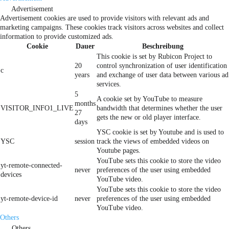
Advertisement
Advertisement cookies are used to provide visitors with relevant ads and
marketing campaigns. These cookies track visitors across websites and collect
information to provide customized ads.
Cookie
Dauer
Beschreibung
This cookie is set by Rubicon Project to
20
control synchronization of user identification
c
years
and exchange of user data between various ad
services.
5
A cookie set by YouTube to measure
months
VISITOR_INFO1_LIVE
bandwidth that determines whether the user
27
gets the new or old player interface.
days
YSC cookie is set by Youtube and is used to
YSC
session
track the views of embedded videos on
Youtube pages.
YouTube sets this cookie to store the video
yt-remote-connected-
never
preferences of the user using embedded
devices
YouTube video.
YouTube sets this cookie to store the video
yt-remote-device-id
never
preferences of the user using embedded
YouTube video.
Others
Others