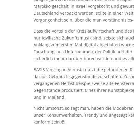
Marokko geschält, in Israel vorgekocht und gewür
Deutschland verpackt werden, sollte in einer Wel
Vergangenheit sein, über die man verständnislos-m
Dass die Vorteile der Kreislaufwirtschaft und de
nur idyllische Zukunftsmusik sind, zeigte sich a
Anklang zum ersten Mal digital abgehalten wurde
Forschung, aus Unternehmen, der Politik und der B
sicherlich mehr darüber hören werden und es al
BASIS Vinschgau Venosta nutzt die gefundenen Re
daraus Gebrauchsgegenstände zu schaffen. Zus
vergangenen Herbst beispielsweise alte Fensterr
Gegenstände produziert. Eines ihrer Kunstobjekte
und in Mailand.
Nicht umsonst, so sagt man, haben die Modebranc
unser Konsumverhalten. Trendy und angesagt ka
konform sein 😉.