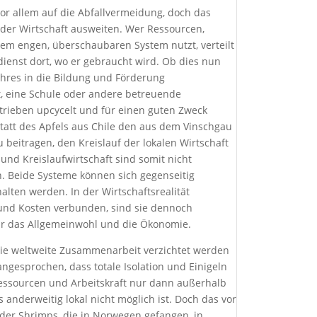
or allem auf die Abfallvermeidung, doch das
e der Wirtschaft ausweiten. Wer Ressourcen,
inem engen, überschaubaren System nutzt, verteilt
ienst dort, wo er gebraucht wird. Ob dies nun
ahres in die Bildung und Förderung
rt, eine Schule oder andere betreuende
rieben upcycelt und für einen guten Zweck
statt des Apfels aus Chile den aus dem Vinschgau
zu beitragen, den Kreislauf der lokalen Wirtschaft
 und Kreislaufwirtschaft sind somit nicht
 Beide Systeme können sich gegenseitig
alten werden. In der Wirtschaftsrealität
nd Kosten verbunden, sind sie dennoch
 für das Allgemeinwohl und die Ökonomie.
die weltweite Zusammenarbeit verzichtet werden
angesprochen, dass totale Isolation und Einigeln
 Ressourcen und Arbeitskraft nur dann außerhalb
anderweitig lokal nicht möglich ist. Doch das vor
l der Shrimps, die in Norwegen gefangen, in