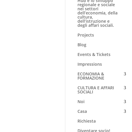
Hub è lo sviluppo
regionale e sociale
nei settori
dell’economia, della
cultura,
dell’istruzione e
degli affari sociali.
Projects
Blog
Events & Tickets
Impressions
ECONOMIA &
FORMAZIONE
CULTURA E AFFARI
SOCIALI
Noi
Casa
Richiesta
Diventare socio!