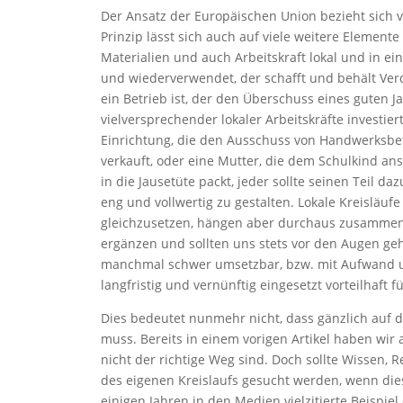
Der Ansatz der Europäischen Union bezieht sich v
Prinzip lässt sich auch auf viele weitere Element
Materialien und auch Arbeitskraft lokal und in e
und wiederverwendet, der schafft und behält Verd
ein Betrieb ist, der den Überschuss eines guten J
vielversprechender lokaler Arbeitskräfte investie
Einrichtung, die den Ausschuss von Handwerksbet
verkauft, oder eine Mutter, die dem Schulkind an
in die Jausetüte packt, jeder sollte seinen Teil da
eng und vollwertig zu gestalten. Lokale Kreisläufe
gleichzusetzen, hängen aber durchaus zusammen.
ergänzen und sollten uns stets vor den Augen geh
manchmal schwer umsetzbar, bzw. mit Aufwand u
langfristig und vernünftig eingesetzt vorteilhaft
Dies bedeutet nunmehr nicht, dass gänzlich auf 
muss. Bereits in einem vorigen Artikel haben wir 
nicht der richtige Weg sind. Doch sollte Wissen,
des eigenen Kreislaufs gesucht werden, wenn dies 
einigen Jahren in den Medien vielzitierte Beispie