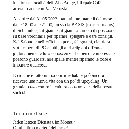
in altre sei località dell’Alto Adige, i Repair Café
arrivano anche in Val Venosta!
A partire dal 31.05.2022, ogni ultimo martedì del mese
dalle 18:00 alle 21:00, presso la BASIS (ex casermarus)
di Schlanders, artigiani e artigiani saranno a disposizione
su base volontaria per riparare, spiegare e dare consigli.
Nel Salotto e nell’officina aperta, falegnami, elettricisti,
sarti, esperti di PC e tutti gli altri artigiani offrono
gratuitamente le loro conoscenze. Le persone interessate
possono guardarsi alle spalle mentre riparano le cose e
imparare qualcosa.
E ciò che è rotto in modo irrimediabile può ancora
ricevere una nuova vita con un po’ di upcycling. Un
grande passo contro la cultura consumistica della nostra
società!
Termine/Date
Jeden letzten Dienstag im Monat!/
Ogni ultimo martedì del mese!