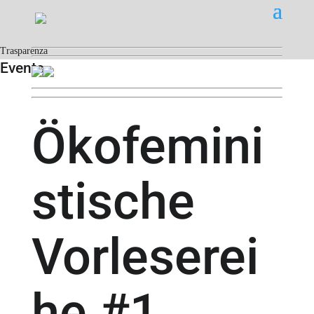
Trasparenza
Events
Ökofemini
stische
Vorleserei
he #1