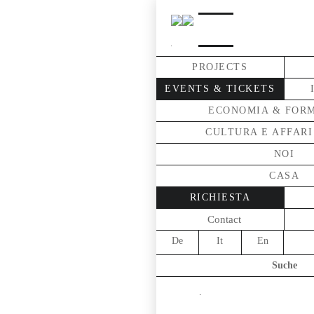
.
PROJECTS
EVENTS & TICKETS
ECONOMIA & FOR
CULTURA E AFFARI
NOI
CASA
RICHIESTA
Contact
De
It
En
Suche