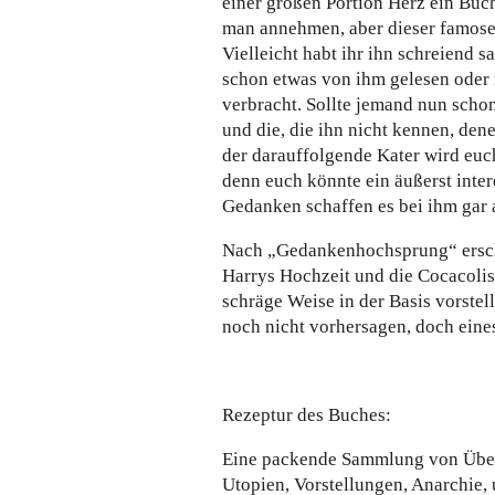
einer großen Portion Herz ein Bu
man annehmen, aber dieser famose 
Vielleicht habt ihr ihn schreiend
schon etwas von ihm gelesen oder 
verbracht. Sollte jemand nun scho
und die, die ihn nicht kennen, denen
der darauffolgende Kater wird euc
denn euch könnte ein äußerst inte
Gedanken schaffen es bei ihm gar
Nach „Gedankenhochsprung“ erschi
Harrys Hochzeit und die Cocacoli
schräge Weise in der Basis vorste
noch nicht vorhersagen, doch eines
Rezeptur des Buches:
Eine packende Sammlung von Übe
Utopien, Vorstellungen, Anarchie, 