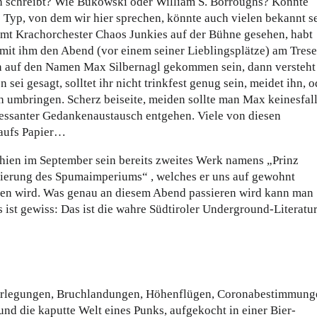
ch schreibt? Wie Bukowski oder William S. Borroughs? Könnte
Typ, von dem wir hier sprechen, könnte auch vielen bekannt se
 samt Krachorchester Chaos Junkies auf der Bühne gesehen, habt
mit ihm den Abend (vor einem seiner Lieblingsplätze) am Tres
n auf den Namen Max Silbernagl gekommen sein, dann versteht 
 sei gesagt, solltet ihr nicht trinkfest genug sein, meidet ihn, o
h umbringen. Scherz beiseite, meiden sollte man Max keinesfall
ressanter Gedankenaustausch entgehen. Viele von diesen
 aufs Papier…
en im September sein bereits zweites Werk namens „Prinz
sierung des Spumaimperiums“ , welches er uns auf gewohnt
llen wird. Was genau an diesem Abend passieren wird kann man
 ist gewiss: Das ist die wahre Südtiroler Underground-Literatur
rlegungen, Bruchlandungen, Höhenflügen, Coronabestimmung
und die kaputte Welt eines Punks, aufgekocht in einer Bier-