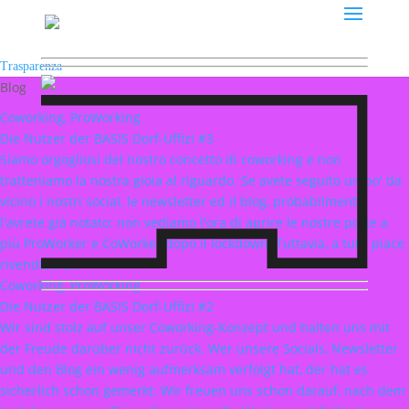
Trasparenza
Blog
Coworking, ProWorking
Die Nutzer der BASIS Dorf-Uffizi #3
Siamo orgogliosi del nostro concetto di coworking e non
tratteniamo la nostra gioia al riguardo. Se avete seguito un po' da
vicino i nostri social, le newsletter ed il blog, probabilmente
l'avrete già notato: non vediamo l'ora di aprire le nostre porte a
più ProWorker e CoWorker dopo il lockdown. Tuttavia, a tutti piace
rivendicare…
Coworking, ProWorking
Die Nutzer der BASIS Dorf-Uffizi #2
Wir sind stolz auf unser Coworking-Konzept und halten uns mit
der Freude darüber nicht zurück. Wer unsere Socials, Newsletter
und den Blog ein wenig aufmerksam verfolgt hat, der hat es
sicherlich schon gemerkt: Wir freuen uns schon darauf, nach dem